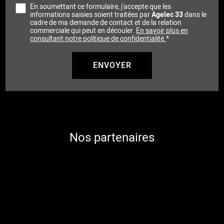
En soumettant ce formulaire, j'accepte que les
informations saisies soient traitées par
Agelec 33
dans le
cadre de ma demande de contact et de la relation
commerciale qui peut en découler.
En savoir plus en
consultant notre politique de confidentialité.
*
Nos partenaires