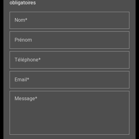
obligatoires
Nom*
Prénom
Téléphone*
Email*
Message*