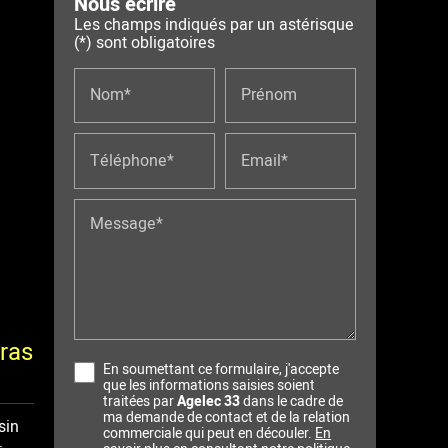
Nous écrire
Les champs indiqués par un astérisque
(*) sont obligatoires
Nom*
Prénom
Téléphone*
Email*
Message*
tras
En soumettant ce formulaire, j'accepte
que les informations saisies soient
traitées par
Agelec 33
dans le cadre de
ma demande de contact et de la relation
sin
commerciale qui peut en découler.
En