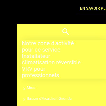
EN SAVOIR P
Notre zone d'activité
pour ce service
Installateur
climatisation réversible
VRV pour
professionnels
Mios
Bassin d'Arcachon Gironde