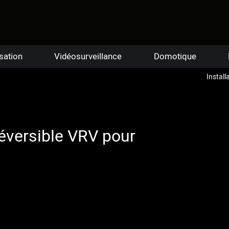
sation
Vidéosurveillance
Domotique
Install
 réversible VRV pour