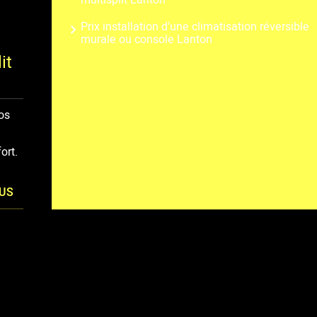
multisplit Lanton
Prix installation d'une climatisation réversible
murale ou console Lanton
it
os
ort.
LUS