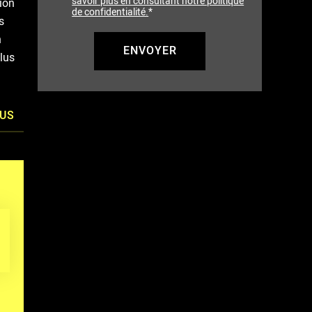
savoir plus en consultant notre politique
ion
de confidentialité.
*
s
n
lus
LUS