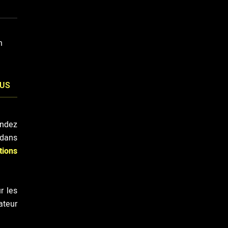
h
LUS
ndez
 dans
tions
r les
ateur